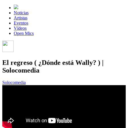
Noticias
Artistas
Eventos
Vídeos
Open Mics
El regreso ( ¿Dónde está Wally? ) |
Solocomedia
Solocomedia