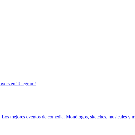
overs en Telegram!
.
Los mejores eventos de comedia.
Monólogos, sketches, musicales y 