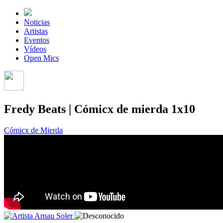
Noticias
Artistas
Eventos
Vídeos
Open Mics
Fredy Beats | Cómicx de mierda 1x10
Cómicx de Mierda