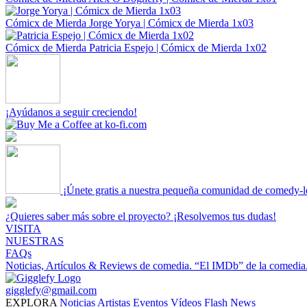
Cómicx de Mierda
Jorge Yorya | Cómicx de Mierda 1x03
Cómicx de Mierda
Patricia Espejo | Cómicx de Mierda 1x02
¡Ayúdanos a seguir creciendo!
¡Únete gratis a nuestra pequeña comunidad de comedy-l
¿Quieres saber más sobre el proyecto? ¡Resolvemos tus dudas!
VISITA
NUESTRAS
FAQs
Noticias, Artículos & Reviews de comedia.
“El IMDb” de la comedia
gigglefy@gmail.com
EXPLORA
Noticias
Artistas
Eventos
Vídeos
Flash News