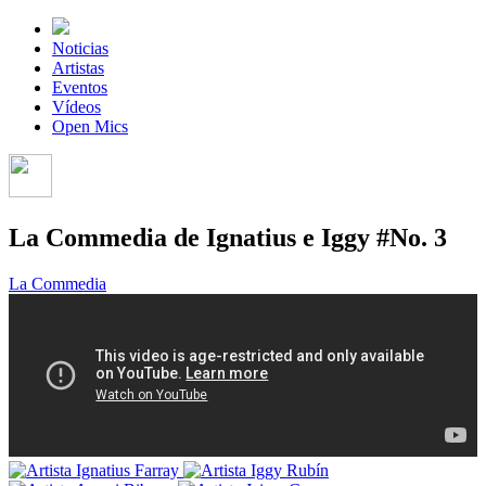
Noticias
Artistas
Eventos
Vídeos
Open Mics
La Commedia de Ignatius e Iggy #No. 3
La Commedia