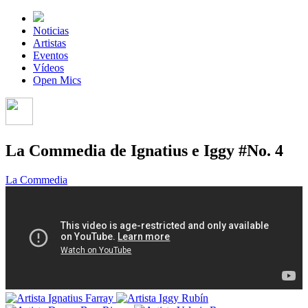
Noticias
Artistas
Eventos
Vídeos
Open Mics
La Commedia de Ignatius e Iggy #No. 4
La Commedia