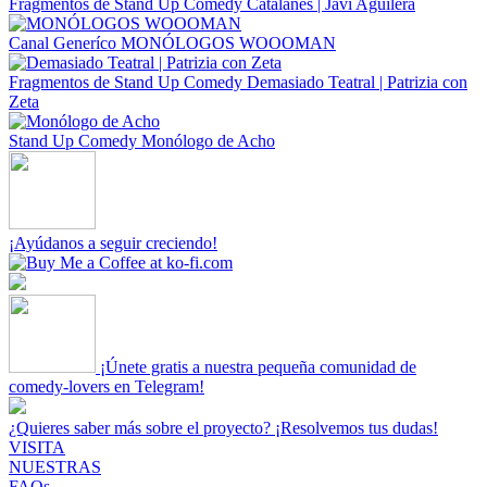
Fragmentos de Stand Up Comedy
Catalanes | Javi Aguilera
Canal Generíco
MONÓLOGOS WOOOMAN
Fragmentos de Stand Up Comedy
Demasiado Teatral | Patrizia con
Zeta
Stand Up Comedy
Monólogo de Acho
¡Ayúdanos a seguir creciendo!
¡Únete gratis a nuestra pequeña comunidad de
comedy-lovers en Telegram!
¿Quieres saber más sobre el proyecto? ¡Resolvemos tus dudas!
VISITA
NUESTRAS
FAQs