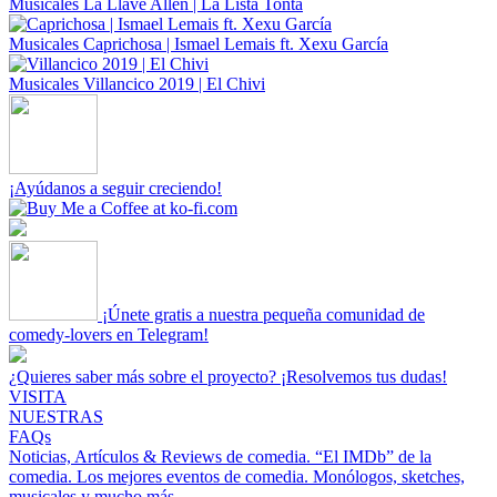
Musicales
La Llave Allen | La Lista Tonta
Musicales
Caprichosa | Ismael Lemais ft. Xexu García
Musicales
Villancico 2019 | El Chivi
¡Ayúdanos a seguir creciendo!
¡Únete gratis a nuestra pequeña comunidad de
comedy-lovers en Telegram!
¿Quieres saber más sobre el proyecto? ¡Resolvemos tus dudas!
VISITA
NUESTRAS
FAQs
Noticias, Artículos & Reviews de comedia.
“El IMDb” de la
comedia.
Los mejores eventos de comedia.
Monólogos, sketches,
musicales y mucho más.