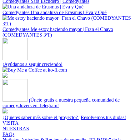
Comedyantes
Sara Escudero | Comedyantes
Comedyantes
Una andaluza de Erasmus | Eva y Qué
Comedyantes
Me estoy haciendo mayor | Fran el Chavo
(COMEDYANTES 3ªT)
¡Ayúdanos a seguir creciendo!
¡Únete gratis a nuestra pequeña comunidad de
comedy-lovers en Telegram!
¿Quieres saber más sobre el proyecto? ¡Resolvemos tus dudas!
VISITA
NUESTRAS
FAQs
Noticias, Artículos & Reviews de comedia.
“El IMDb” de la