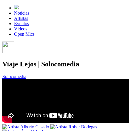
Noticias
Artistas
Eventos
Vídeos
Open Mics
Viaje Lejos | Solocomedia
Solocomedia