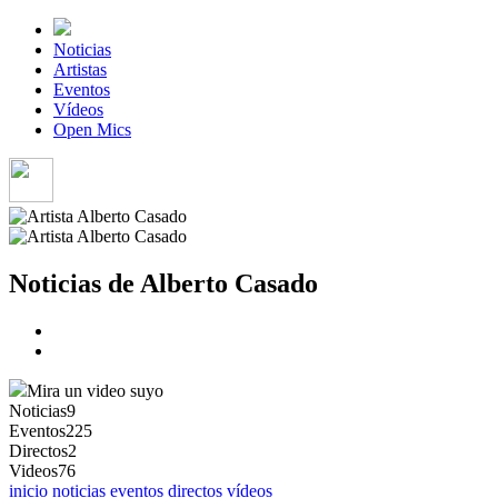
Noticias
Artistas
Eventos
Vídeos
Open Mics
Noticias de Alberto Casado
Mira un video suyo
Noticias
9
Eventos
225
Directos
2
Videos
76
inicio
noticias
eventos
directos
vídeos