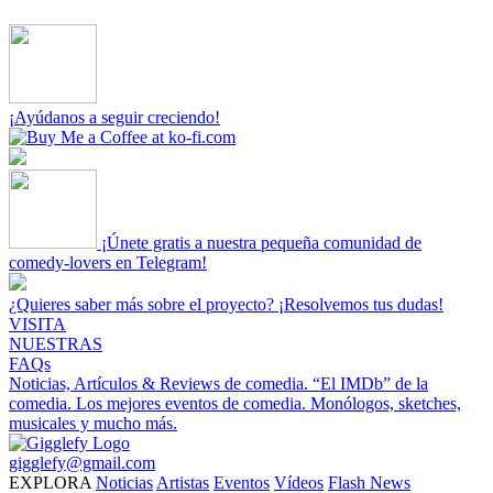
¡Ayúdanos a seguir creciendo!
¡Únete gratis a nuestra pequeña comunidad de
comedy-lovers en Telegram!
¿Quieres saber más sobre el proyecto? ¡Resolvemos tus dudas!
VISITA
NUESTRAS
FAQs
Noticias, Artículos & Reviews de comedia.
“El IMDb” de la
comedia.
Los mejores eventos de comedia.
Monólogos, sketches,
musicales y mucho más.
gigglefy@gmail.com
EXPLORA
Noticias
Artistas
Eventos
Vídeos
Flash News