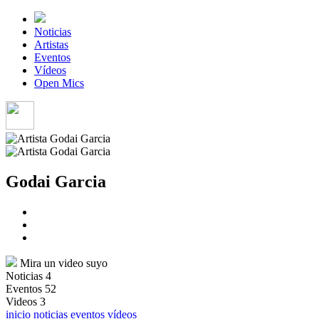
Noticias
Artistas
Eventos
Vídeos
Open Mics
Godai Garcia
Mira un video suyo
Noticias
4
Eventos
52
Videos
3
inicio
noticias
eventos
vídeos