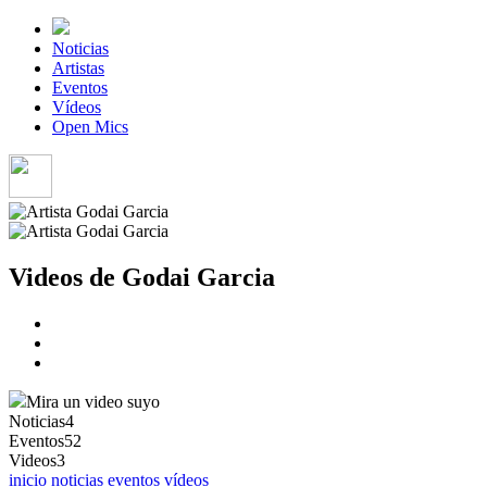
Noticias
Artistas
Eventos
Vídeos
Open Mics
Videos de Godai Garcia
Mira un video suyo
Noticias
4
Eventos
52
Videos
3
inicio
noticias
eventos
vídeos