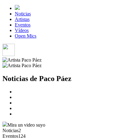
Noticias
Artistas
Eventos
Vídeos
Open Mics
Noticias de Paco Páez
Mira un video suyo
Noticias
2
Eventos
124