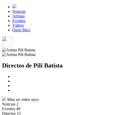
Noticias
Artistas
Eventos
Vídeos
Open Mics
Directos de Pili Batista
Mira un video suyo
Noticias
2
Eventos
49
Directos
15