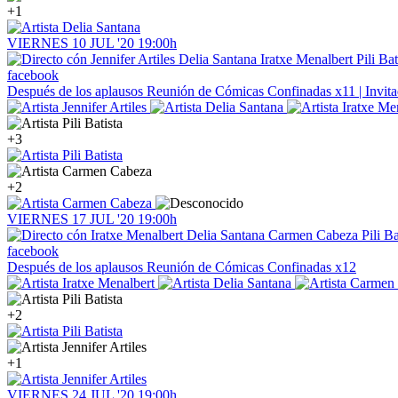
+1
VIERNES
10
JUL '20
19:00h
facebook
Después de los aplausos
Reunión de Cómicas Confinadas x11 | Invit
+3
+2
VIERNES
17
JUL '20
19:00h
facebook
Después de los aplausos
Reunión de Cómicas Confinadas x12
+2
+1
VIERNES
24
JUL '20
19:00h