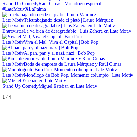
Stand Up Comedy
Raúl Cimas.| Monólogo especial
#LateMotivXLaPalma
Late Motiv
Teletrabajando desde el plató | Laura Márquez
Entrevistas
Le va bien de desagradable | Luis Zahera en Late Motiv
Late Motiv
Viva el Mal, Viva el Capital | Bob Pop
Late Motiv
Al pan, pan y al nazi, nazi | Bob Pop
Late Motiv
Boda de empresa de Laura Márquez y Raúl Cimas
Late Motiv
Monólogo de Bob Pop. Momento columpio | Late Motiv
Stand Up Comedy
Miguel Esteban en Late Motiv
1
/
4