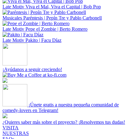
Late Motiv
Viva el Mal, Viva el Capital | Bob Pop
Musicales
Paréntesis | Pepín Tre y Pablo Carbonell
Late Motiv
Pepe el Zombie | Berto Romero
Late Motiv
Pakito | Facu Díaz
¡Ayúdanos a seguir creciendo!
¡Únete gratis a nuestra pequeña comunidad de
comedy-lovers en Telegram!
¿Quieres saber más sobre el proyecto? ¡Resolvemos tus dudas!
VISITA
NUESTRAS
FAQs