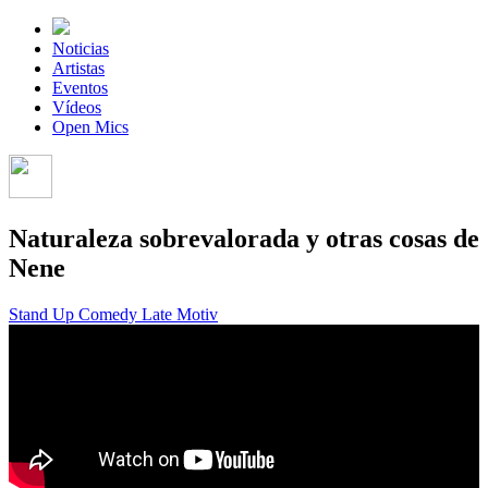
Noticias
Artistas
Eventos
Vídeos
Open Mics
Naturaleza sobrevalorada y otras cosas de
Nene
Stand Up Comedy
Late Motiv