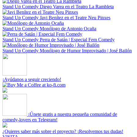
Stand Up Comedy
Diego Varea en el Teatro La Rambleta
Stand Up Comedy
Javi Benítez en el Teatre Neu Pinxes
Stand Up Comedy
Monólogo de Antonio Ocaña
Stand Up Comedy
Perra de Satán | Especial Fem Comedy
Stand Up Comedy
Monólogo de Humor Improvisado | José Bailón
¡Ayúdanos a seguir creciendo!
¡Únete gratis a nuestra pequeña comunidad de
comedy-lovers en Telegram!
¿Quieres saber más sobre el proyecto? ¡Resolvemos tus dudas!
VISITA