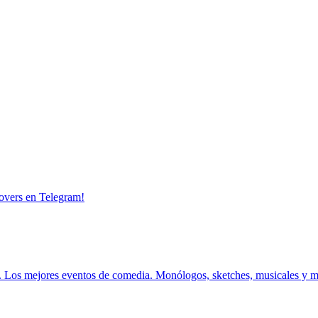
overs en Telegram!
.
Los mejores eventos de comedia.
Monólogos, sketches, musicales y 