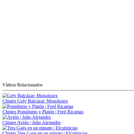
Vídeos Relacionados
Chistes
Gely Balcázar: Monolosex
Chistes
Populismo y Platón | Fred Ricamas
Chistes
Avión | Julio Alejandro
Chistes
Tres Gags en un minuto | Elculmicias