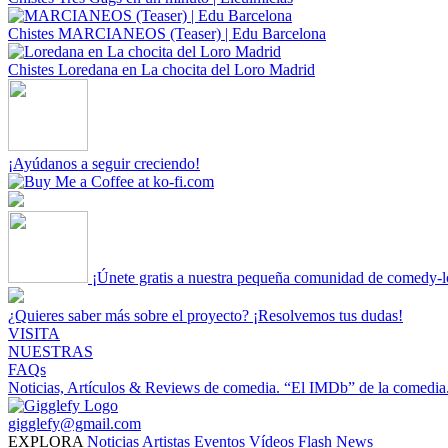
Chistes
MARCIANEOS (Teaser) | Edu Barcelona
Chistes
Loredana en La chocita del Loro Madrid
¡Ayúdanos a seguir creciendo!
¡Únete gratis a nuestra pequeña comunidad de comedy-l
¿Quieres saber más sobre el proyecto? ¡Resolvemos tus dudas!
VISITA
NUESTRAS
FAQs
Noticias, Artículos & Reviews de comedia.
“El IMDb” de la comedia
gigglefy@gmail.com
EXPLORA
Noticias
Artistas
Eventos
Vídeos
Flash News