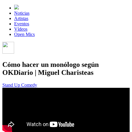
Noticias
Artistas
Eventos
Vídeos
Open Mics
Cómo hacer un monólogo según
OKDiario | Miguel Charisteas
Stand Up Comedy