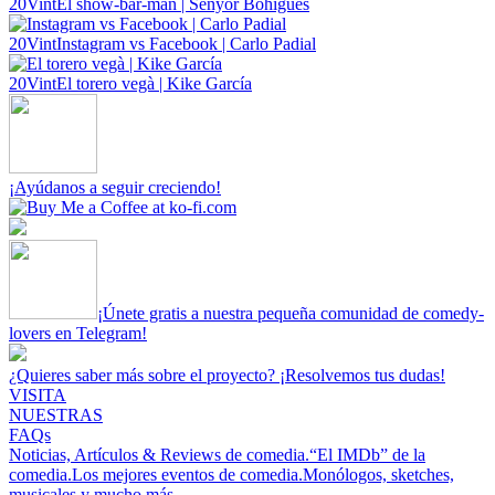
20Vint
El show-bar-man | Senyor Bohigues
20Vint
Instagram vs Facebook | Carlo Padial
20Vint
El torero vegà | Kike García
¡Ayúdanos a seguir creciendo!
¡Únete gratis a nuestra pequeña comunidad de comedy-
lovers en Telegram!
¿Quieres saber más sobre el proyecto? ¡Resolvemos tus dudas!
VISITA
NUESTRAS
FAQs
Noticias, Artículos & Reviews de comedia.
“El IMDb” de la
comedia.
Los mejores eventos de comedia.
Monólogos, sketches,
musicales y mucho más.