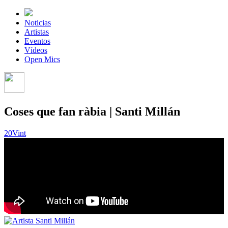
Noticias
Artistas
Eventos
Vídeos
Open Mics
Coses que fan ràbia | Santi Millán
20Vint