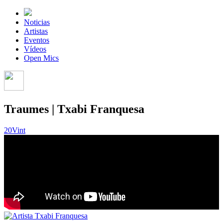
Noticias
Artistas
Eventos
Vídeos
Open Mics
Traumes | Txabi Franquesa
20Vint