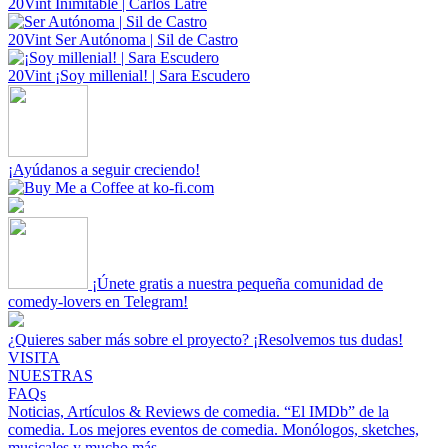
20Vint
Inimitable | Carlos Latre
20Vint
Ser Autónoma | Sil de Castro
20Vint
¡Soy millenial! | Sara Escudero
¡Ayúdanos a seguir creciendo!
¡Únete gratis a nuestra pequeña comunidad de
comedy-lovers en Telegram!
¿Quieres saber más sobre el proyecto? ¡Resolvemos tus dudas!
VISITA
NUESTRAS
FAQs
Noticias, Artículos & Reviews de comedia.
“El IMDb” de la
comedia.
Los mejores eventos de comedia.
Monólogos, sketches,
musicales y mucho más.