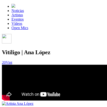
Noticias
Artistas
Eventos
Vídeos
Open Mics
Vitíligo | Ana López
20Vint