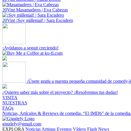
20Vint
Masamadrers | Eva Cabezas
20Vint
¡Soy millenial! | Sara Escudero
¡Ayúdanos a seguir creciendo!
¡Únete gratis a nuestra pequeña comunidad de comedy-l
¿Quieres saber más sobre el proyecto? ¡Resolvemos tus dudas!
VISITA
NUESTRAS
FAQs
Noticias, Artículos & Reviews de comedia.
“El IMDb” de la comedia
gigglefy@gmail.com
EXPLORA
Noticias
Artistas
Eventos
Vídeos
Flash News