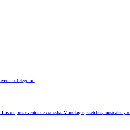
overs en Telegram!
.
Los mejores eventos de comedia.
Monólogos, sketches, musicales y 