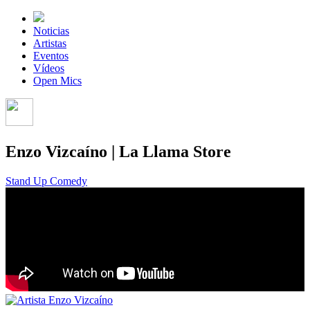
Noticias
Artistas
Eventos
Vídeos
Open Mics
Enzo Vizcaíno | La Llama Store
Stand Up Comedy