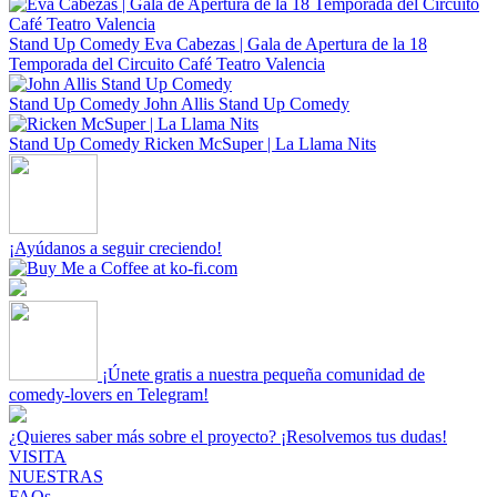
Stand Up Comedy
Eva Cabezas | Gala de Apertura de la 18
Temporada del Circuito Café Teatro Valencia
Stand Up Comedy
John Allis Stand Up Comedy
Stand Up Comedy
Ricken McSuper | La Llama Nits
¡Ayúdanos a seguir creciendo!
¡Únete gratis a nuestra pequeña comunidad de
comedy-lovers en Telegram!
¿Quieres saber más sobre el proyecto? ¡Resolvemos tus dudas!
VISITA
NUESTRAS
FAQs