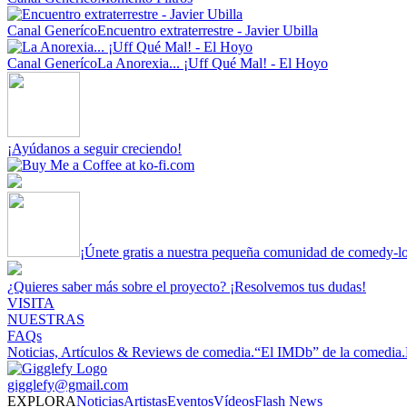
Canal Generíco
Encuentro extraterrestre - Javier Ubilla
Canal Generíco
La Anorexia... ¡Uff Qué Mal! - El Hoyo
¡Ayúdanos a seguir creciendo!
¡Únete gratis a nuestra pequeña comunidad de comedy-l
¿Quieres saber más sobre el proyecto? ¡Resolvemos tus dudas!
VISITA
NUESTRAS
FAQs
Noticias, Artículos & Reviews de comedia.
“El IMDb” de la comedia.
gigglefy@gmail.com
EXPLORA
Noticias
Artistas
Eventos
Vídeos
Flash News