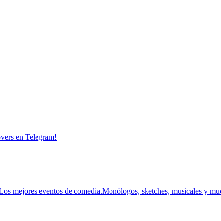
overs en Telegram!
Los mejores eventos de comedia.
Monólogos, sketches, musicales y mu