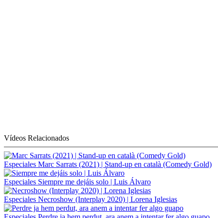
Vídeos Relacionados
Especiales
Marc Sarrats (2021) | Stand-up en català (Comedy Gold)
Especiales
Siempre me dejáis solo | Luis Álvaro
Especiales
Necroshow (Interplay 2020) | Lorena Iglesias
Especiales
Perdre ja hem perdut, ara anem a intentar fer algo guapo