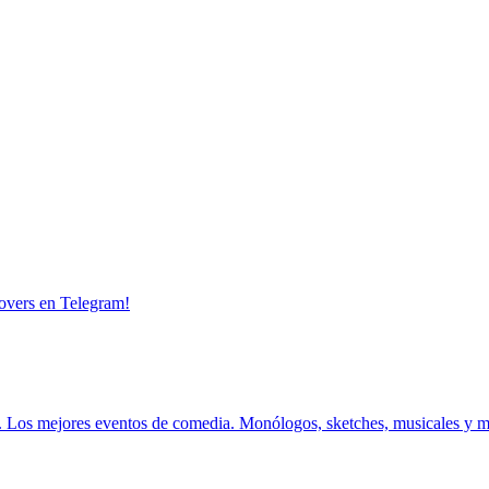
overs en Telegram!
.
Los mejores eventos de comedia.
Monólogos, sketches, musicales y 