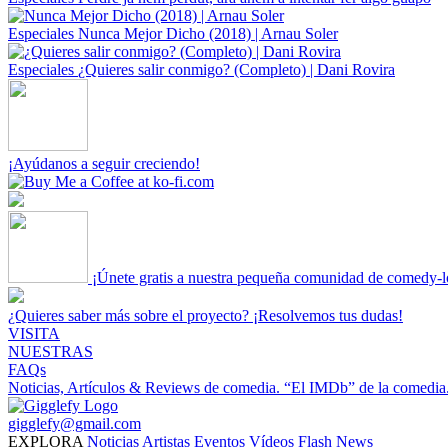
Especiales
Nunca Mejor Dicho (2018) | Arnau Soler
Especiales
¿Quieres salir conmigo? (Completo) | Dani Rovira
¡Ayúdanos a seguir creciendo!
¡Únete gratis a nuestra pequeña comunidad de comedy-l
¿Quieres saber más sobre el proyecto? ¡Resolvemos tus dudas!
VISITA
NUESTRAS
FAQs
Noticias, Artículos & Reviews de comedia.
“El IMDb” de la comedia
gigglefy@gmail.com
EXPLORA
Noticias
Artistas
Eventos
Vídeos
Flash News