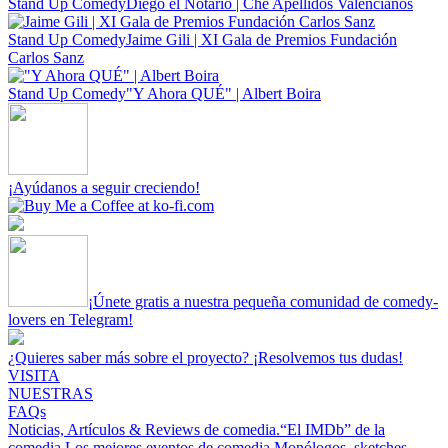
Stand Up Comedy
Diego el Notario | Ché Apellidos Valencianos
Stand Up Comedy
Jaime Gili | XI Gala de Premios Fundación
Carlos Sanz
Stand Up Comedy
"Y Ahora QUÉ" | Albert Boira
¡Ayúdanos a seguir creciendo!
¡Únete gratis a nuestra pequeña comunidad de comedy-
lovers en Telegram!
¿Quieres saber más sobre el proyecto? ¡Resolvemos tus dudas!
VISITA
NUESTRAS
FAQs
Noticias, Artículos & Reviews de comedia.
“El IMDb” de la
comedia.
Los mejores eventos de comedia.
Monólogos, sketches,