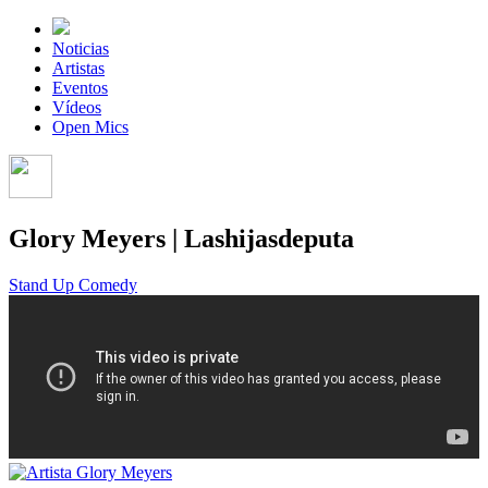
Noticias
Artistas
Eventos
Vídeos
Open Mics
Glory Meyers | Lashijasdeputa
Stand Up Comedy