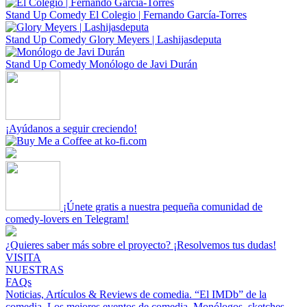
Stand Up Comedy
El Colegio | Fernando García-Torres
Stand Up Comedy
Glory Meyers | Lashijasdeputa
Stand Up Comedy
Monólogo de Javi Durán
¡Ayúdanos a seguir creciendo!
¡Únete gratis a nuestra pequeña comunidad de
comedy-lovers en Telegram!
¿Quieres saber más sobre el proyecto? ¡Resolvemos tus dudas!
VISITA
NUESTRAS
FAQs
Noticias, Artículos & Reviews de comedia.
“El IMDb” de la
comedia.
Los mejores eventos de comedia.
Monólogos, sketches,