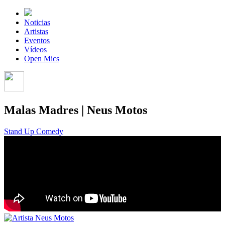
Noticias
Artistas
Eventos
Vídeos
Open Mics
Malas Madres | Neus Motos
Stand Up Comedy