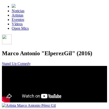
Noticias
Artistas
Eventos
Vídeos
Open Mics
Marco Antonio "ElperezGil" (2016)
Stand Up Comedy