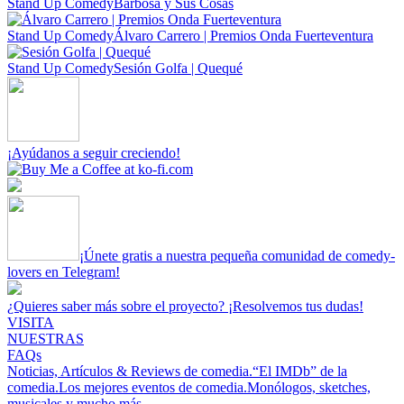
Stand Up Comedy
Barbosa y Sus Cosas
Stand Up Comedy
Álvaro Carrero | Premios Onda Fuerteventura
Stand Up Comedy
Sesión Golfa | Quequé
¡Ayúdanos a seguir creciendo!
¡Únete gratis a nuestra pequeña comunidad de comedy-
lovers en Telegram!
¿Quieres saber más sobre el proyecto? ¡Resolvemos tus dudas!
VISITA
NUESTRAS
FAQs
Noticias, Artículos & Reviews de comedia.
“El IMDb” de la
comedia.
Los mejores eventos de comedia.
Monólogos, sketches,
musicales y mucho más.