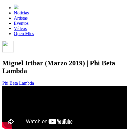
Noticias
Artistas
Eventos
Vídeos
Open Mics
Miguel Iríbar (Marzo 2019) | Phi Beta
Lambda
Phi Beta Lambda