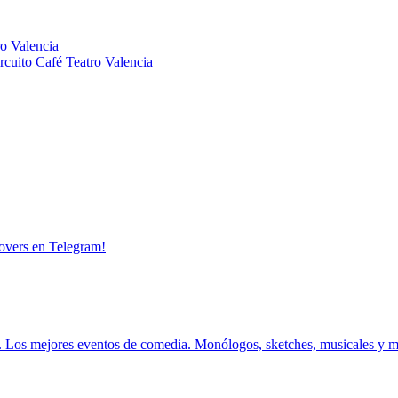
cuito Café Teatro Valencia
overs en Telegram!
.
Los mejores eventos de comedia.
Monólogos, sketches, musicales y 