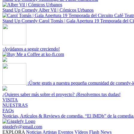
Stand Up Comedy
Alber Vil | Cómicos Urbanos
Stand Up Comedy
Carol Tomás | Gala Apertura 19 Temporada del Cir
¡Ayúdanos a seguir creciendo!
¡Únete gratis a nuestra pequeña comunidad de comedy-l
¿Quieres saber más sobre el proyecto? ¡Resolvemos tus dudas!
VISITA
NUESTRAS
FAQs
Noticias, Artículos & Reviews de comedia.
“El IMDb” de la comedia
gigglefy@gmail.com
EXPLORA
Noticias
Artistas
Eventos
Vídeos
Flash News