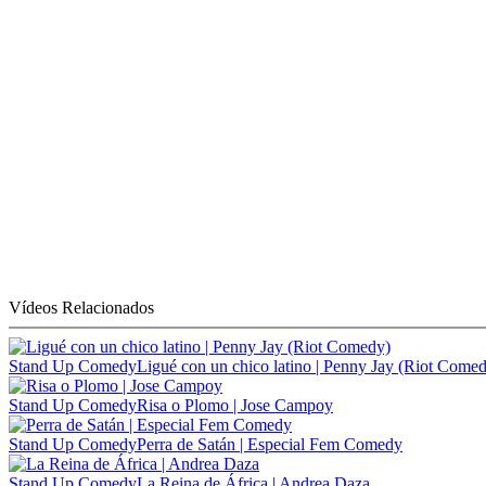
Vídeos Relacionados
Stand Up Comedy
Ligué con un chico latino | Penny Jay (Riot Come
Stand Up Comedy
Risa o Plomo | Jose Campoy
Stand Up Comedy
Perra de Satán | Especial Fem Comedy
Stand Up Comedy
La Reina de África | Andrea Daza