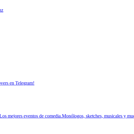
nz
overs en Telegram!
Los mejores eventos de comedia.
Monólogos, sketches, musicales y mu