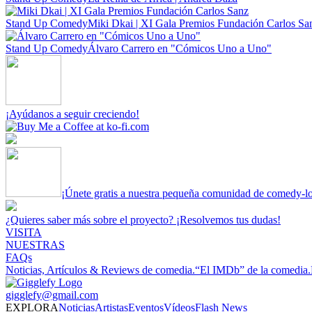
Stand Up Comedy
Miki Dkai | XI Gala Premios Fundación Carlos Sa
Stand Up Comedy
Álvaro Carrero en "Cómicos Uno a Uno"
¡Ayúdanos a seguir creciendo!
¡Únete gratis a nuestra pequeña comunidad de comedy-l
¿Quieres saber más sobre el proyecto? ¡Resolvemos tus dudas!
VISITA
NUESTRAS
FAQs
Noticias, Artículos & Reviews de comedia.
“El IMDb” de la comedia.
gigglefy@gmail.com
EXPLORA
Noticias
Artistas
Eventos
Vídeos
Flash News