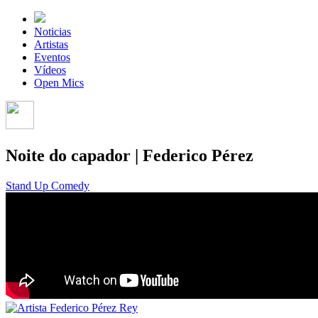
Noticias
Artistas
Eventos
Vídeos
Open Mics
Noite do capador | Federico Pérez
Stand Up Comedy