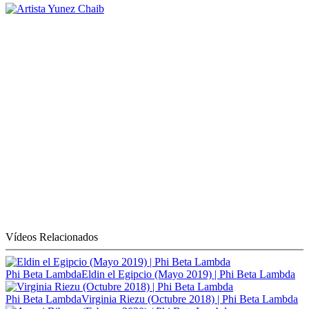
Vídeos Relacionados
Phi Beta Lambda
Eldin el Egipcio (Mayo 2019) | Phi Beta Lambda
Phi Beta Lambda
Virginia Riezu (Octubre 2018) | Phi Beta Lambda