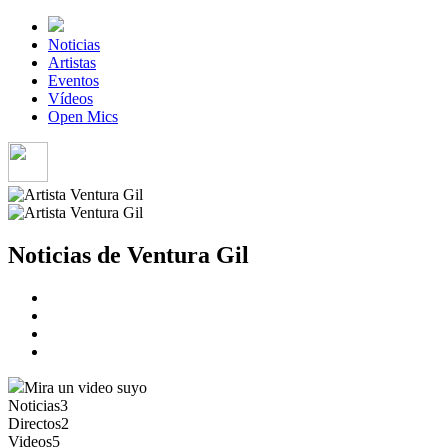
Noticias
Artistas
Eventos
Vídeos
Open Mics
Noticias de Ventura Gil
Mira un video suyo
Noticias
3
Directos
2
Videos
5