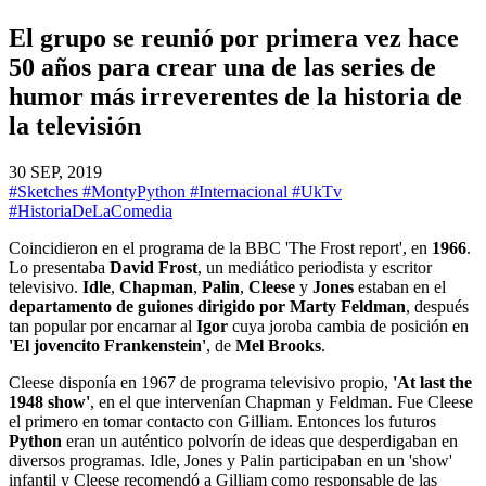
El grupo se reunió por primera vez hace
50 años para crear una de las series de
humor más irreverentes de la historia de
la televisión
30 SEP, 2019
#Sketches
#MontyPython
#Internacional
#UkTv
#HistoriaDeLaComedia
Coincidieron en el programa de la BBC 'The Frost report', en
1966
.
Lo presentaba
David Frost
, un mediático periodista y escritor
televisivo.
Idle
,
Chapman
,
Palin
,
Cleese
y
Jones
estaban en el
departamento de guiones dirigido por Marty Feldman
, después
tan popular por encarnar al
Igor
cuya joroba cambia de posición en
'El jovencito Frankenstein'
, de
Mel Brooks
.
Cleese disponía en 1967 de programa televisivo propio,
'At last the
1948 show'
, en el que intervenían Chapman y Feldman. Fue Cleese
el primero en tomar contacto con Gilliam. Entonces los futuros
Python
eran un auténtico polvorín de ideas que desperdigaban en
diversos programas. Idle, Jones y Palin participaban en un 'show'
infantil y Cleese recomendó a Gilliam como responsable de las