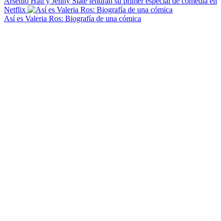
Arsenio Hall y Jenny Slate tendrán su primer especial de comedia en
Netflix
Así es Valeria Ros: Biografía de una cómica