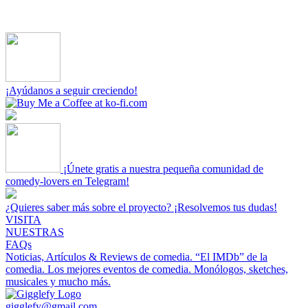
¡Ayúdanos a seguir creciendo!
¡Únete gratis a nuestra pequeña comunidad de
comedy-lovers en Telegram!
¿Quieres saber más sobre el proyecto? ¡Resolvemos tus dudas!
VISITA
NUESTRAS
FAQs
Noticias, Artículos & Reviews de comedia.
“El IMDb” de la
comedia.
Los mejores eventos de comedia.
Monólogos, sketches,
musicales y mucho más.
gigglefy@gmail.com