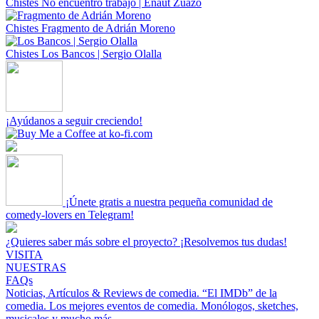
Chistes
No encuentro trabajo | Eñaut Zuazo
Chistes
Fragmento de Adrián Moreno
Chistes
Los Bancos | Sergio Olalla
¡Ayúdanos a seguir creciendo!
¡Únete gratis a nuestra pequeña comunidad de
comedy-lovers en Telegram!
¿Quieres saber más sobre el proyecto? ¡Resolvemos tus dudas!
VISITA
NUESTRAS
FAQs
Noticias, Artículos & Reviews de comedia.
“El IMDb” de la
comedia.
Los mejores eventos de comedia.
Monólogos, sketches,
musicales y mucho más.