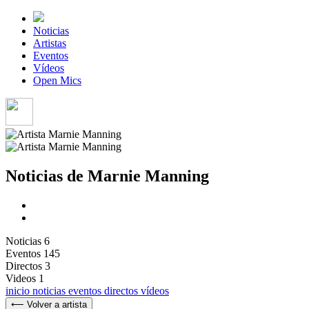
Noticias
Artistas
Eventos
Vídeos
Open Mics
Noticias de Marnie Manning
Noticias
6
Eventos
145
Directos
3
Videos
1
inicio
noticias
eventos
directos
vídeos
⟵ Volver a artista