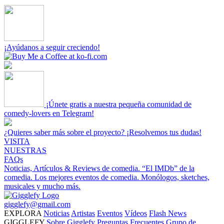
¡Ayúdanos a seguir creciendo!
¡Únete gratis a nuestra pequeña comunidad de
comedy-lovers en Telegram!
¿Quieres saber más sobre el proyecto? ¡Resolvemos tus dudas!
VISITA
NUESTRAS
FAQs
Noticias, Artículos & Reviews de comedia.
“El IMDb” de la
comedia.
Los mejores eventos de comedia.
Monólogos, sketches,
musicales y mucho más.
gigglefy@gmail.com
EXPLORA
Noticias
Artistas
Eventos
Vídeos
Flash News
GIGGLEFY
Sobre Gigglefy
Preguntas Frecuentes
Grupo de