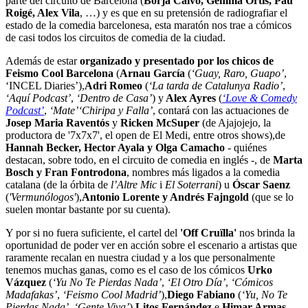
parte del circuito de Barcelona (
Borja Calvo, Gemma Ortís, Pau
Roigé, Alex Vila
, …) y es que en su pretensión de radiografiar el
estado de la comedia barcelonesa, esta maratón nos trae a cómicos
de casi todos los circuitos de comedia de la ciudad.
Además de estar
organizado y presentado por los chicos de
Feismo Cool Barcelona
(
Arnau García
(
‘Guay, Raro, Guapo’
,
‘INCEL Diaries’),
Adri Romeo
(
‘La tarda de Catalunya Radio’
,
‘Aquí Podcast’
,
‘Dentro de Casa’
) y
Alex Ayres
(
‘Love & Comedy
Podcast’
,
‘Mate’
‘Chiripa y Falla’
, contará con las actuaciones de
Josep Maria Raventós
y
Ricken McSuper
(de Ajajojejo, la
productora de '7x7x7', el open de El Medi, entre otros shows),de
Hannah Becker, Hector Ayala y Olga Camacho
- quiénes
destacan, sobre todo, en el circuito de comedia en inglés -, de
Marta
Bosch y Fran Fontrodona
, nombres más ligados a la comedia
catalana (de la órbita de
l’Altre Mic
i
El Soterrani
) u
Óscar Saenz
(
'Vermunólogos'
),
Antonio Lorente y Andrés Fajngold
(que se lo
suelen montar bastante por su cuenta).
Y por si no fuera suficiente, el cartel del
'Off Cruïlla'
nos brinda la
oportunidad de poder ver en acción sobre el escenario a artistas que
raramente recalan en nuestra ciudad y a los que personalmente
tenemos muchas ganas, como es el caso de los cómicos
Urko
Vázquez
(
‘Yu No Te Pierdas Nada’
,
‘El Otro Día’
,
‘Cómicos
Madafakas’
,
‘Feismo Cool Madrid’
),
Diego Fabiano
(
‘Yu, No Te
Pierdas Nada’
,
‘Gente Viva’
),
Litos Fernández
e
Himar Armas
,