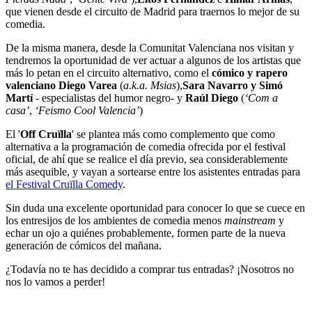
que vienen desde el circuito de Madrid para traernos lo mejor de su
comedia.
De la misma manera, desde la Comunitat Valenciana nos visitan y
tendremos la oportunidad de ver actuar a algunos de los artistas que
más lo petan en el circuito alternativo, como el
cómico y rapero
valenciano Diego Varea
(
a.k.a. Msias
),
Sara Navarro y Simó
Martí
- especialistas del humor negro- y
Raúl Diego
(
‘Com a
casa’
,
‘Feismo Cool Valencia’
)
El '
Off Cruïlla
' se plantea más como complemento que como
alternativa a la programación de comedia ofrecida por el festival
oficial, de ahí que se realice el día previo, sea considerablemente
más asequible, y vayan a sortearse entre los asistentes entradas para
el Festival Cruïlla Comedy
.
Sin duda una excelente oportunidad para conocer lo que se cuece en
los entresijos de los ambientes de comedia menos
mainstream
y
echar un ojo a quiénes probablemente, formen parte de la nueva
generación de cómicos del mañana.
¿Todavía no te has decidido a comprar tus entradas? ¡Nosotros no
nos lo vamos a perder!