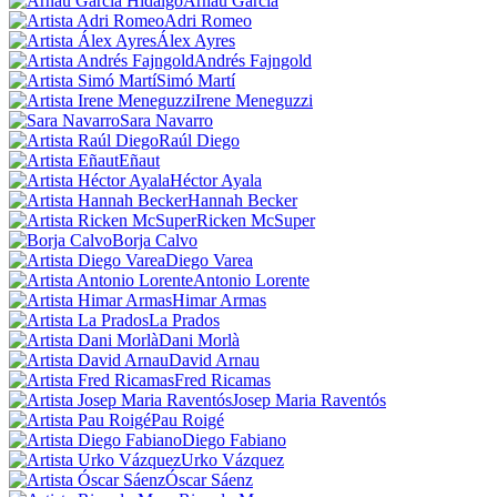
Arnau García
Adri Romeo
Álex Ayres
Andrés Fajngold
Simó Martí
Irene Meneguzzi
Sara Navarro
Raúl Diego
Eñaut
Héctor Ayala
Hannah Becker
Ricken McSuper
Borja Calvo
Diego Varea
Antonio Lorente
Himar Armas
La Prados
Dani Morlà
David Arnau
Fred Ricamas
Josep Maria Raventós
Pau Roigé
Diego Fabiano
Urko Vázquez
Óscar Sáenz