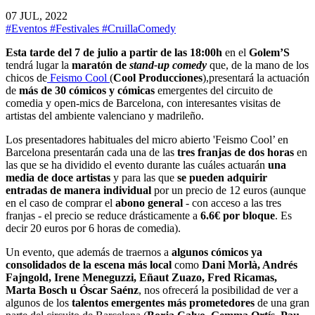
07 JUL, 2022
#Eventos
#Festivales
#CruillaComedy
Esta tarde del 7 de julio a partir de las 18:00h
en el
Golem’S
tendrá lugar la
maratón de
stand-up comedy
que, de la mano de los
chicos de
Feismo Cool
(
Cool Producciones
),presentará la actuación
de
más de 30 cómicos y cómicas
emergentes del circuito de
comedia y open-mics de Barcelona, con interesantes visitas de
artistas del ambiente valenciano y madrileño.
Los presentadores habituales del micro abierto 'Feismo Cool’ en
Barcelona presentarán cada una de las
tres franjas de dos horas
en
las que se ha dividido el evento durante las cuáles actuarán
una
media de doce artistas
y para las que
se pueden adquirir
entradas de manera individual
por un precio de 12 euros (aunque
en el caso de comprar el
abono general
- con acceso a las tres
franjas - el precio se reduce drásticamente a
6.6€ por bloque
. Es
decir 20 euros por 6 horas de comedia).
Un evento, que además de traernos a
algunos cómicos ya
consolidados de la escena más local
como
Dani Morlà, Andrés
Fajngold, Irene Meneguzzi, Eñaut Zuazo, Fred Ricamas,
Marta Bosch u Óscar Saénz
, nos ofrecerá la posibilidad de ver a
algunos de los
talentos emergentes más prometedores
de una gran